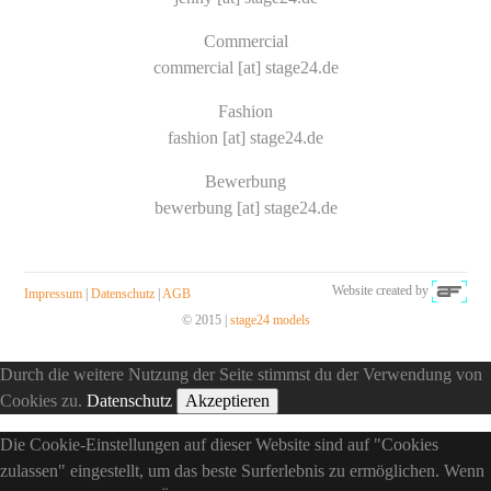
Commercial
commercial [at] stage24.de
Fashion
fashion [at] stage24.de
Bewerbung
bewerbung [at] stage24.de
Website created by
Impressum
|
Datenschutz
|
AGB
© 2015 |
stage24 models
Durch die weitere Nutzung der Seite stimmst du der Verwendung von
Cookies zu.
Datenschutz
Akzeptieren
Die Cookie-Einstellungen auf dieser Website sind auf "Cookies
zulassen" eingestellt, um das beste Surferlebnis zu ermöglichen. Wenn